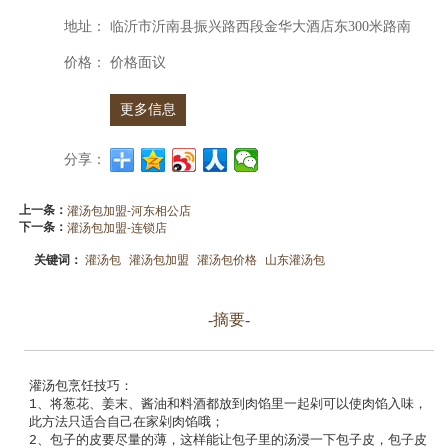
地址：
临沂市沂南县振兴路西段金华大酒店东300米路南
价格：
价格面议
更多信息
分享：
上一条：
灌汤包加盟-河东相公店
下一条：
灌汤包加盟-连锁店
关键词：
灌汤包
灌汤包加盟
灌汤包价格
山东灌汤包
-摘要-
灌汤包烹饪技巧：

1、将葱花、姜末、酱油和料酒都放到肉馅里一起剁可以使肉馅入味，
此方法只适合自己在家剁肉馅哦；

2、包子的皮要尽量的薄，这样能让包子里的汤浸一下包子皮，包子皮