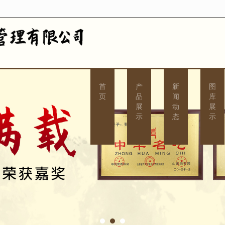
无法获得最佳浏览体验，推荐下载安装谷歌浏览器！
首
产
新
图
页
品
闻
库
展
动
展
示
态
示