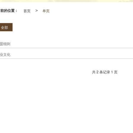
当前的位置：
首页
>
单页
全部
盟细则
业文化
共 2 条记录 1 页