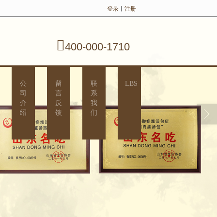
登录
丨
注册
400-000-1710
公
留
联
LBS
司
言
系
介
反
我
绍
馈
们