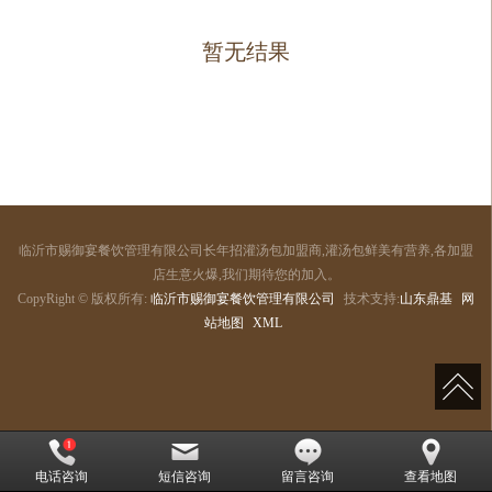
暂无结果
临沂市赐御宴餐饮管理有限公司长年招灌汤包加盟商,灌汤包鲜美有营养,各加盟
店生意火爆,我们期待您的加入。
CopyRight © 版权所有:
临沂市赐御宴餐饮管理有限公司
技术支持:
山东鼎基
网
站地图
XML
电话咨询
短信咨询
留言咨询
查看地图